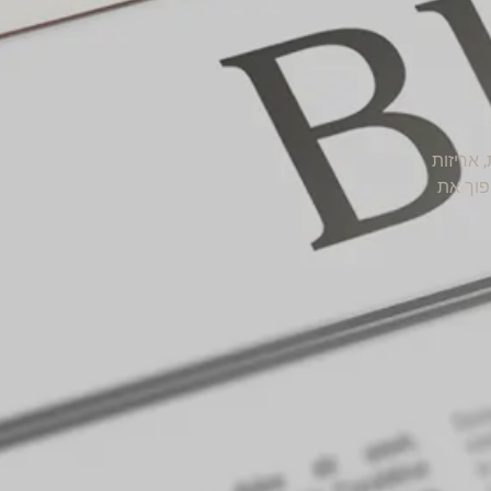
 אריזות
פוך את