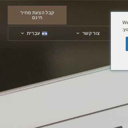
קבל הצעת מחיר
חינם
We
yo
צור קשר
עִבְרִית