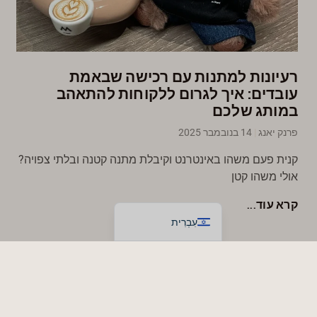
Svenska
Nederlands
日本語
רעיונות למתנות עם רכישה שבאמת
Deutsch
עובדים: איך לגרום ללקוחות להתאהב
Italiano
במותג שלכם
العربية
פרנק יאנג
14 בנובמבר 2025
Français
קנית פעם משהו באינטרנט וקיבלת מתנה קטנה ובלתי צפויה?
Español
אולי משהו קטן
English
קרא עוד...
עִבְרִית