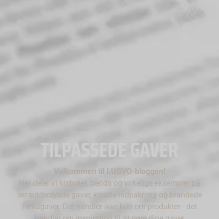
TILPASSEDE GAVER
Velkommen til LUGVO-bloggen!
Her deler vi historier, trends og virkelige eksempler på
skræddersyede gaver, kreativ indpakning og brandede
firmagaver. Det handler ikke kun om produkter - det
handler om inspiration til at gøre dine gaver