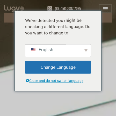
(86) 158 0087 7075
FÅ ET GRATIS TILBUD
We've detected you might be
speaking a different language. Do
you want to change to:
English
Change Language
Close and do not switch language