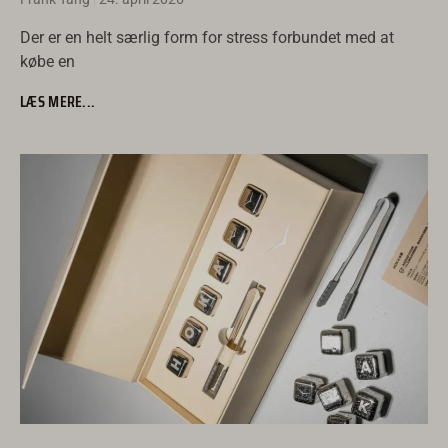
Русский
Der er en helt særlig form for stress forbundet med at
Türkçe
købe en
Română
LÆS MERE...
עִבְרִית
Ελληνικά
한국어
Suomi
Norsk bokmål
Svenska
Nederlands
日本語
Deutsch
Italiano
العربية