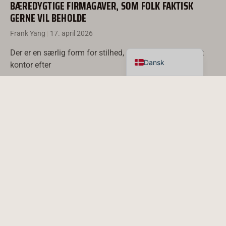
BÆREDYGTIGE FIRMAGAVER, SOM FOLK FAKTISK
Français
GERNE VIL BEHOLDE
Español
Frank Yang
17. april 2026
English
Der er en særlig form for stilhed, der sænker sig over et
Dansk
kontor efter
LÆS MERE...