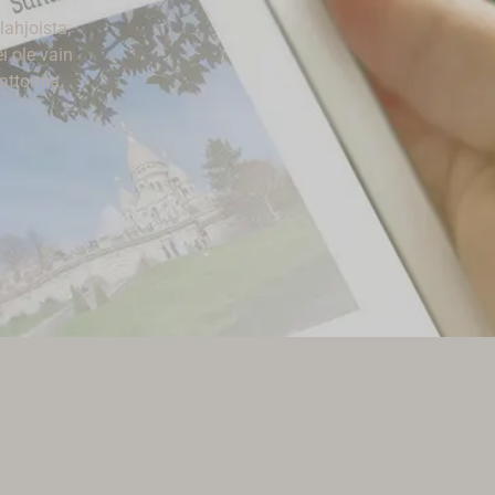
lahjoista,
i ole vain
mattomia.