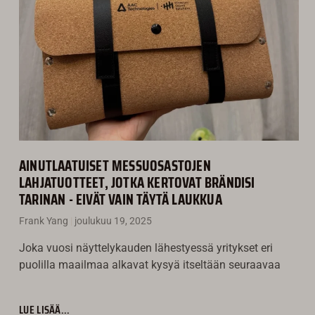
AINUTLAATUISET MESSUOSASTOJEN
LAHJATUOTTEET, JOTKA KERTOVAT BRÄNDISI
TARINAN - EIVÄT VAIN TÄYTÄ LAUKKUA
Frank Yang
joulukuu 19, 2025
Joka vuosi näyttelykauden lähestyessä yritykset eri
puolilla maailmaa alkavat kysyä itseltään seuraavaa
LUE LISÄÄ...