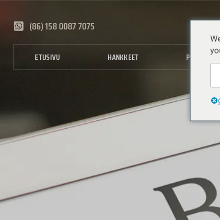
(86) 158 0087 7075
We
yo
ETUSIVU
HANKKEET
PALVELUT