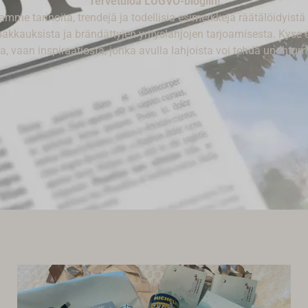
Tervetuloa LUGVO-blogiin!
amme tarinoita, trendejä ja todellisia esimerkkejä räätälöidyistä 
pakkauksista ja brändättyjen yrityslahjojen tarjoamisesta. Kyse e
ta, vaan inspiraatiosta, jonka avulla lahjoista voi tehdä unohtu