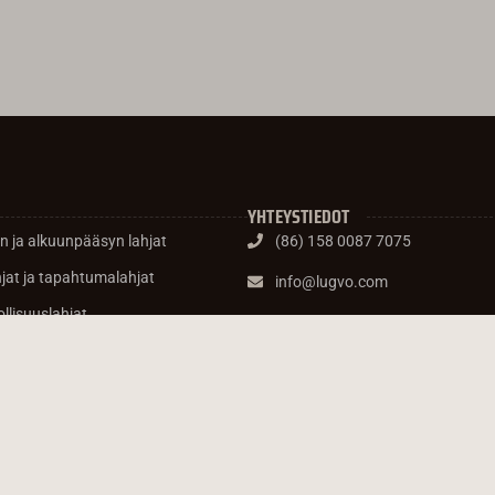
YHTEYSTIEDOT
en ja alkuunpääsyn lahjat
(86) 158 0087 7075
at ja tapahtumalahjat
info@lugvo.com
ollisuuslahjat
899 Lingling Road, Xuhui Distric
Kiina
tyt tuotteet
IP-lahjat
ma - pe: klo 9.00 - 20.00
HANKI ILMAINEN TARJ
lkinnot ja tunnustukset