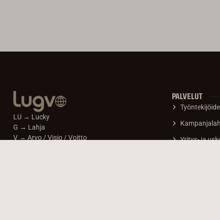
PALVELUT
Työntekijöid
LU → Lucky
Kampanjalahj
G → Lahja
V → Arvo / Visio / Voitto
Yritys- ja usk
O → Mahdollisuus / Alkuperäinen
Logolla merki
Executive & V
Palkinnot, pa