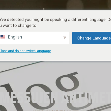
've detected you might be speaking a different language. D
u want to change to:
TIETOJA
TUKI
BLOGI
English
Change Language
Close and do not switch language
MESSUJEN ANTIME