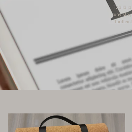
Täällä ja
luovista 
tuotteis