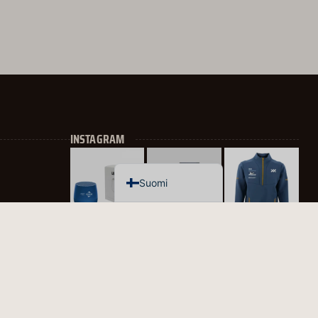
日本語
Deutsch
Italiano
العربية
Français
INSTAGRAM
Español
English
Suomi
t, Shanghai,
OUS