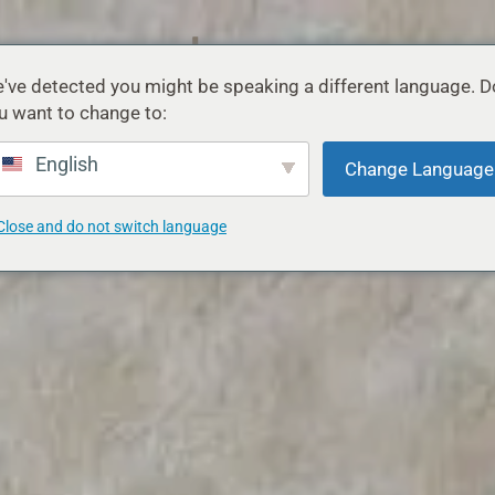
've detected you might be speaking a different language. D
u want to change to:
DESPRE
SPRIJIN
BLOG
English
Change Language
Close and do not switch language