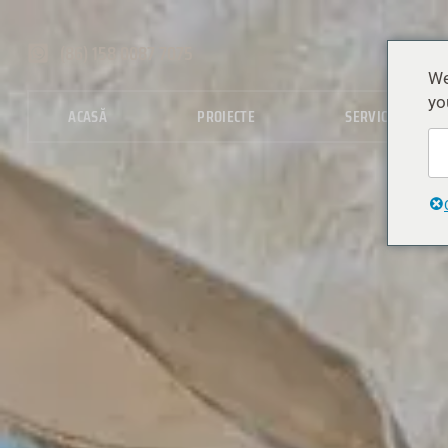
(86) 158 0087 7075
We
yo
ACASĂ
PROIECTE
SERVICII