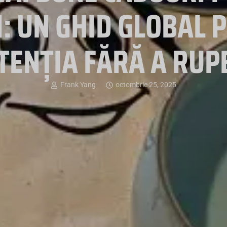
: UN GHID GLOBAL 
TENȚIA FĂRĂ A RUP
Frank Yang
octombrie 25, 2025