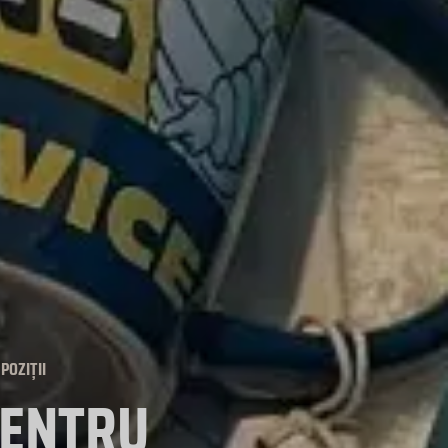
POZIȚII
PENTRU