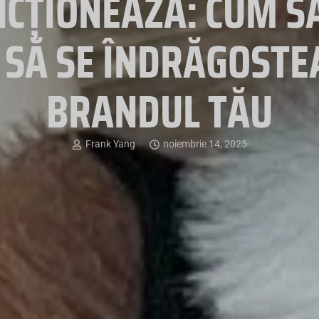
CȚIONEAZĂ: CUM SĂ 
I SĂ SE ÎNDRĂGOSTE
BRANDUL TĂU
Frank Yang
noiembrie 14, 2025