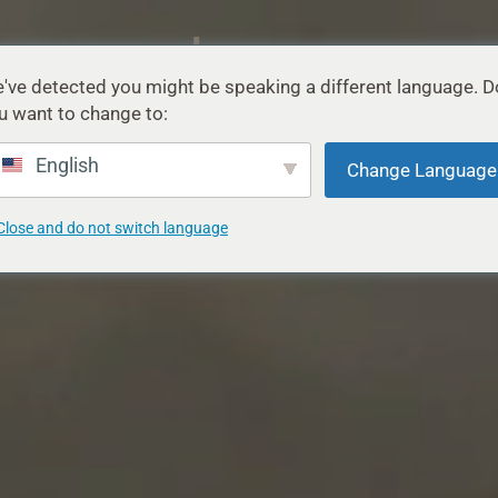
've detected you might be speaking a different language. D
u want to change to:
DESPRE
SPRIJIN
BLOG
English
Change Language
Close and do not switch language