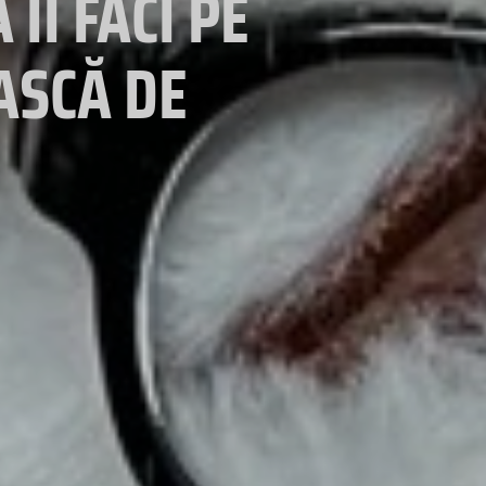
ÎI FACI PE
ASCĂ DE