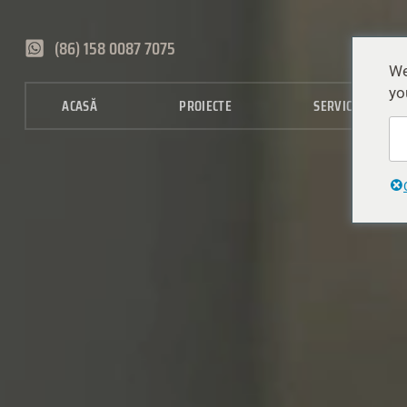
(86) 158 0087 7075
We
yo
ACASĂ
PROIECTE
SERVICII