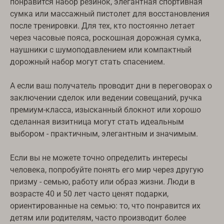
понравится набор резинок, элегантная спортивная
сумка или массажный пистолет для восстановления
после тренировки. Для тех, кто постоянно летает
через часовые пояса, роскошная дорожная сумка,
наушники с шумоподавлением или компактный
дорожный набор могут стать спасением.
А если ваш получатель проводит дни в переговорах о
заключении сделок или ведении совещаний, ручка
премиум-класса, изысканный блокнот или хорошо
сделанная визитница могут стать идеальным
выбором - практичным, элегантным и значимым.
Если вы не можете точно определить интересы
человека, попробуйте понять его мир через другую
Türkçe
призму - семью, работу или образ жизни. Люди в
возрасте 40 и 50 лет часто ценят подарки,
Română
ориентированные на семью: то, что понравится их
עִבְרִית
детям или родителям, часто производит более