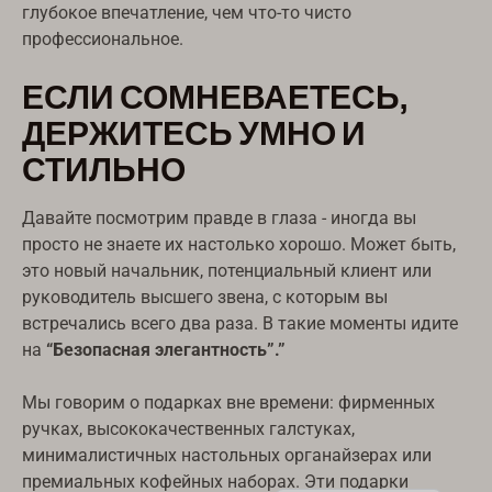
Ελληνικά
глубокое впечатление, чем что-то чисто
профессиональное.
한국어
ЕСЛИ СОМНЕВАЕТЕСЬ,
Suomi
ДЕРЖИТЕСЬ УМНО И
Dansk
СТИЛЬНО
Norsk bokmål
Svenska
Давайте посмотрим правде в глаза - иногда вы
Nederlands
просто не знаете их настолько хорошо. Может быть,
日本語
это новый начальник, потенциальный клиент или
руководитель высшего звена, с которым вы
Deutsch
встречались всего два раза. В такие моменты идите
Italiano
на
“Безопасная элегантность”.”
العربية
Мы говорим о подарках вне времени: фирменных
Français
ручках, высококачественных галстуках,
Español
минималистичных настольных органайзерах или
премиальных кофейных наборах. Эти подарки
English