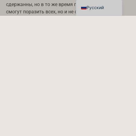
сдержанны, но в то же время продуманны - они не
Русский
смогут поразить всех, но и не оскорбят никого.
Конечно, подарок в деловом мире - это не просто
произвести впечатление ценой. Речь идет о том,
чтобы продемонстрировать уважение и
профессионализм, сохранив при этом подлинность.
Цель не в том, чтобы переборщить, а в том, чтобы
сделайте все правильно
.
Когда подарок выглядит слишком броско, он рискует
показаться неискренним. Но если он слишком прост,
то может показаться, что он сделан на скорую руку.
Волшебство заключается в балансе - “правильной”
середине, где стиль сочетается с содержанием.