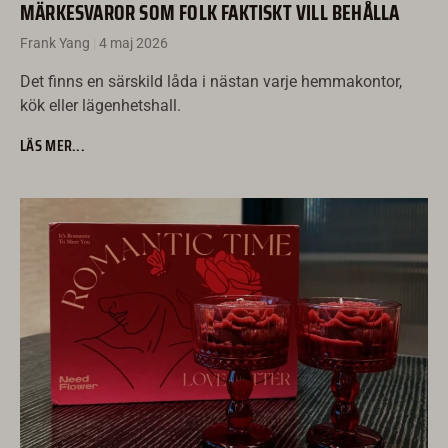
MÄRKESVAROR SOM FOLK FAKTISKT VILL BEHÅLLA
Frank Yang
4 maj 2026
Det finns en särskild låda i nästan varje hemmakontor,
Русский
kök eller lägenhetshall.
Türkçe
LÄS MER...
Română
עִבְרִית
Ελληνικά
한국어
Suomi
Dansk
Norsk bokmål
Nederlands
日本語