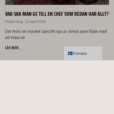
Deutsch
Italiano
VAD SKA MAN GE TILL EN CHEF SOM REDAN HAR ALLT?
العربية
Frank Yang
24 april 2026
Français
Det finns en mycket specifik typ av stress som följer med
Español
att köpa en
English
LÄS MER...
Svenska