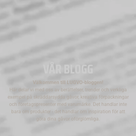
VÅR BLOGG
Välkommen till LUGVO-bloggen!
Här delar vi med oss av berättelser, trender och verkliga
exempel på skräddarsydda gåvor, kreativa förpackningar
och företagspresenter med varumärke. Det handlar inte
bara om produkter - det handlar om inspiration för att
göra dina gåvor oförglömliga.