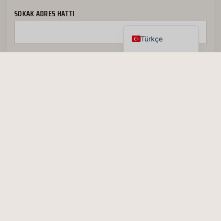
Español
SOKAK ADRES HATTI
English
Türkçe
POSTA KODU
İLETIŞIM BILGILERI:
AD SOYAD
ŞIRKET ADI (VARSA)