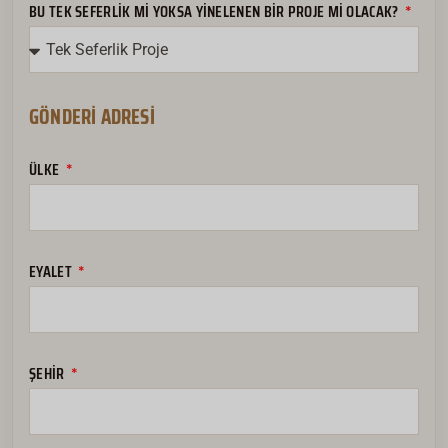
BU TEK SEFERLIK MI YOKSA YINELENEN BIR PROJE MI OLACAK?
עִבְרִית
Ελληνικά
한국어
GÖNDERI ADRESI
Suomi
Dansk
ÜLKE
Norsk bokmål
Svenska
Nederlands
EYALET
日本語
Deutsch
Italiano
ŞEHIR
العربية
Français