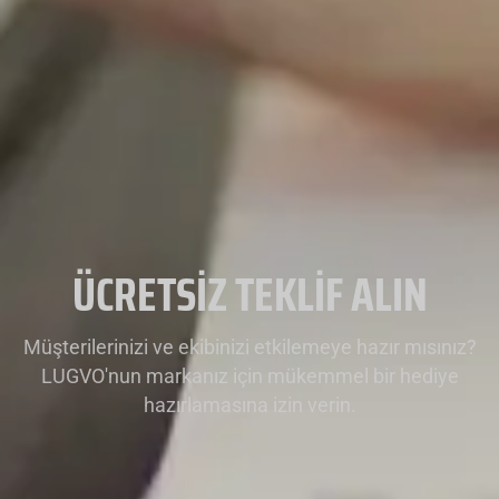
ÜCRETSIZ TEKLIF ALIN
Müşterilerinizi ve ekibinizi etkilemeye hazır mısınız?
LUGVO'nun markanız için mükemmel bir hediye
hazırlamasına izin verin.