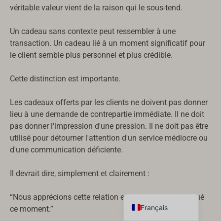
véritable valeur vient de la raison qui le sous-tend.
한국어
Suomi
Un cadeau sans contexte peut ressembler à une
transaction. Un cadeau lié à un moment significatif pour
Dansk
le client semble plus personnel et plus crédible.
Norsk bokmål
Svenska
Cette distinction est importante.
Nederlands
Les cadeaux offerts par les clients ne doivent pas donner
日本語
lieu à une demande de contrepartie immédiate. Il ne doit
pas donner l'impression d'une pression. Il ne doit pas être
Deutsch
utilisé pour détourner l'attention d'un service médiocre ou
Italiano
d'une communication déficiente.
العربية
Il devrait dire, simplement et clairement :
Español
English
“Nous apprécions cette relation et nous avons remarqué
Français
ce moment.”