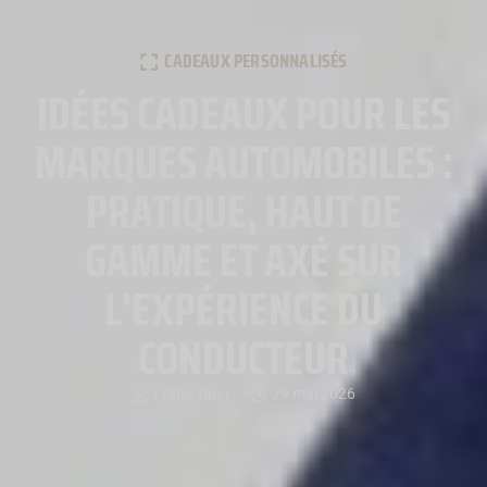
CADEAUX PERSONNALISÉS
IDÉES CADEAUX POUR LES
MARQUES AUTOMOBILES :
PRATIQUE, HAUT DE
GAMME ET AXÉ SUR
L'EXPÉRIENCE DU
CONDUCTEUR
Frank Yang
29 mai 2026