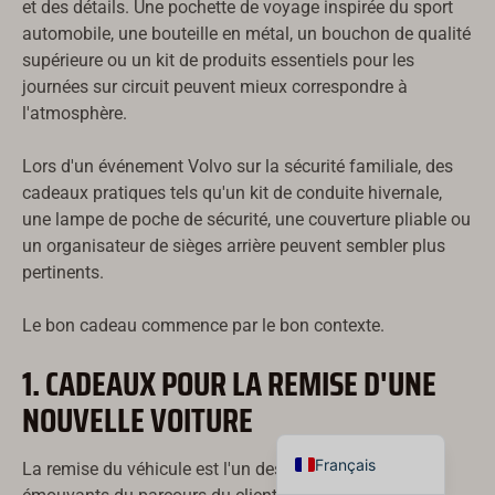
et des détails. Une pochette de voyage inspirée du sport
한국어
automobile, une bouteille en métal, un bouchon de qualité
supérieure ou un kit de produits essentiels pour les
Suomi
journées sur circuit peuvent mieux correspondre à
Dansk
l'atmosphère.
Norsk bokmål
Lors d'un événement Volvo sur la sécurité familiale, des
Svenska
cadeaux pratiques tels qu'un kit de conduite hivernale,
Nederlands
une lampe de poche de sécurité, une couverture pliable ou
un organisateur de sièges arrière peuvent sembler plus
日本語
pertinents.
Deutsch
Italiano
Le bon cadeau commence par le bon contexte.
العربية
1. CADEAUX POUR LA REMISE D'UNE
Español
NOUVELLE VOITURE
English
Français
La remise du véhicule est l'un des moments les plus