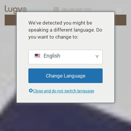
(86) 158 0087 7075
OBȚINEȚI O OFERTĂ GRATUITĂ
We've detected you might be
speaking a different language. Do
you want to change to:
English
Change Language
Close and do not switch language