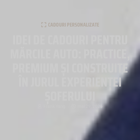
CADOURI PERSONALIZATE
IDEI DE CADOURI PENTRU
MĂRCILE AUTO: PRACTICE,
PREMIUM ȘI CONSTRUITE
ÎN JURUL EXPERIENȚEI
ȘOFERULUI
Frank Yang
mai 29, 2026