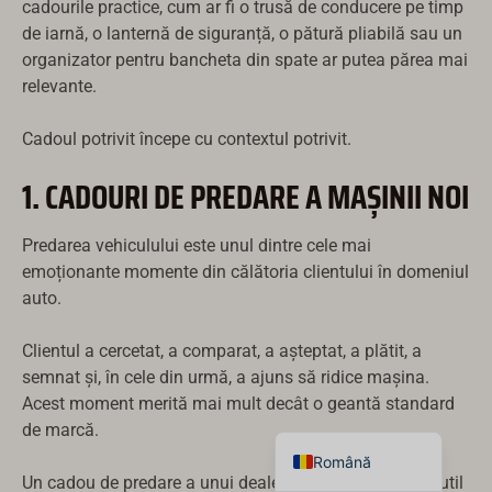
cadourile practice, cum ar fi o trusă de conducere pe timp
Suomi
de iarnă, o lanternă de siguranță, o pătură pliabilă sau un
organizator pentru bancheta din spate ar putea părea mai
Dansk
relevante.
Norsk bokmål
Svenska
Cadoul potrivit începe cu contextul potrivit.
Nederlands
1. CADOURI DE PREDARE A MAȘINII NOI
日本語
Deutsch
Predarea vehiculului este unul dintre cele mai
emoționante momente din călătoria clientului în domeniul
Italiano
auto.
العربية
Clientul a cercetat, a comparat, a așteptat, a plătit, a
Français
semnat și, în cele din urmă, a ajuns să ridice mașina.
Español
Acest moment merită mai mult decât o geantă standard
English
de marcă.
Română
Un cadou de predare a unui dealer trebuie să fie calm, util