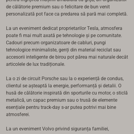
de călătorie premium sau o felicitare de bun venit
personalizată pot face ca predarea să pară mai completă.
La un eveniment dedicat proprietarilor Tesla, atmosfera
poate fi mai mult axată pe tehnologie și pe comunitate.
Cadouri precum organizatoare de cabluri, pungi
tehnologice minimaliste, genți din material reciclat sau
accesorii inteligente de birou pot părea mai naturale decât
articolele de lux tradiționale.
La o zi de circuit Porsche sau la o experiență de condus,
clientul se așteaptă la energie, performanță și detalii. O
Русский
husă de călătorie inspirată din sporturile cu motor, o sticlă
metalică, un capac premium sau o trusă de elemente
Türkçe
esențiale pentru track-day s-ar putea potrivi mai bine
עִבְרִית
atmosferei.
Ελληνικά
La un eveniment Volvo privind siguranța familiei,
한국어