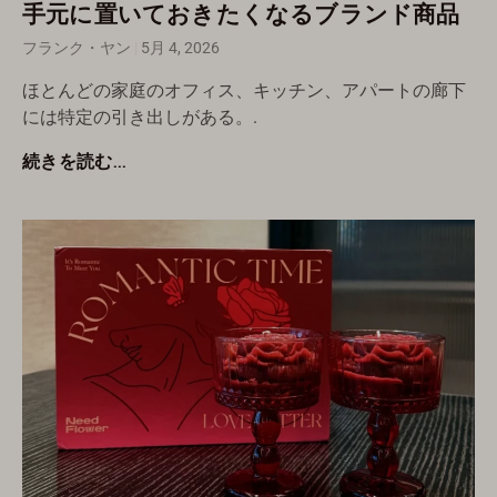
手元に置いておきたくなるブランド商品
フランク・ヤン
5月 4, 2026
ほとんどの家庭のオフィス、キッチン、アパートの廊下
Русский
には特定の引き出しがある。.
Türkçe
続きを読む...
Română
עִבְרִית
Ελληνικά
한국어
Suomi
Dansk
Norsk bokmål
Svenska
Nederlands