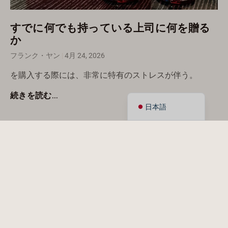
Deutsch
Italiano
すでに何でも持っている上司に何を贈る
か
العربية
フランク・ヤン
4月 24, 2026
Français
Español
を購入する際には、非常に特有のストレスが伴う。
English
続きを読む...
日本語