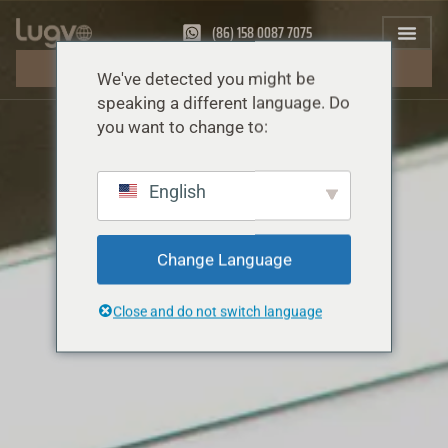
(86) 158 0087 7075
無料見積もり
We've detected you might be
speaking a different language. Do
you want to change to:
English
Change Language
Close and do not switch language