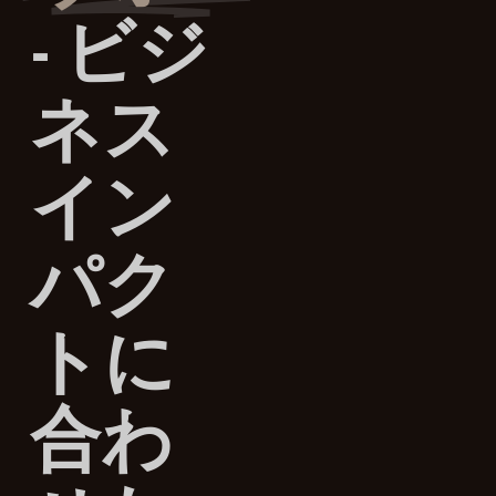
- ビジ
ネス
イン
パク
トに
合わ