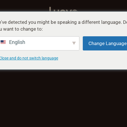
've detected you might be speaking a different language. D
ス
について
サポート
u want to change to:
English
Change Language
Close and do not switch language