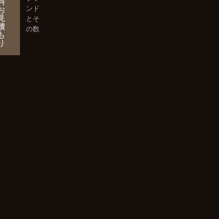
料
お
ンド
見
とそ
積
の数
も
り