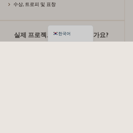
Français
수상, 트로피 및 표창
Español
English
실제 프로젝트를 보고 싶으신가요?
한국어
최고의 브랜드들이 기프티콘 서비스를 사용하여
어떻게 연결하고, 감동을 주고, 영감을 주는지 살펴
보세요.
프로젝트 보기
인스타그램