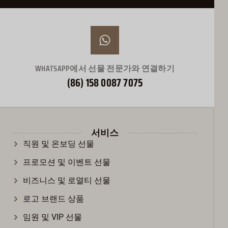
Türkçe
Română
עִבְרִית
WHATSAPP에서 선물 전문가와 연결하기
Ελληνικά
(86) 158 0087 7075
Suomi
Dansk
Norsk bokmål
서비스
Svenska
직원 및 온보딩 선물
Nederlands
프로모션 및 이벤트 선물
日本語
비즈니스 및 로열티 선물
Deutsch
로고 브랜드 상품
Italiano
임원 및 VIP 선물
العربية