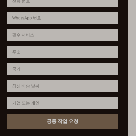
공동 작업 요청
Русский