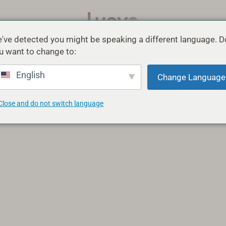
've detected you might be speaking a different language. D
정보
지원
블로그
u want to change to:
English
Change Language
Close and do not switch language