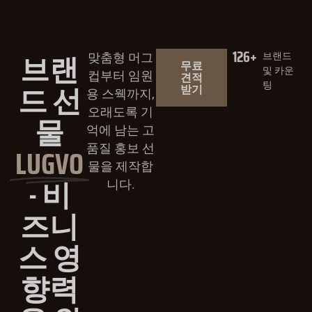
126
+
브랜
브랜드
맞춤형 머그
무료
및 카운
컵부터 임원
견적
드 선
팅
받기
용 스웩까지,
오래도록 기
물
억에 남는 고
LUGVO
품질 홍보 선
물을 제작합
- 비
니다.
즈니
스 영
향력