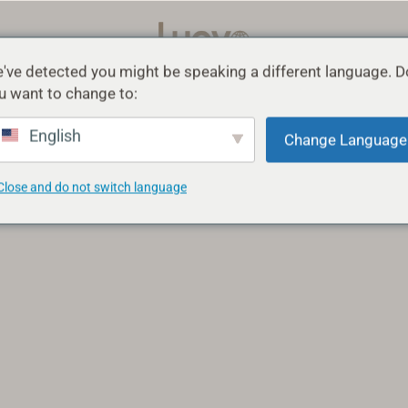
've detected you might be speaking a different language. D
정보
지원
블로그
u want to change to:
English
Change Language
Close and do not switch language