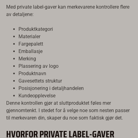
Med private label-gaver kan merkevarene kontrollere flere
av detaljene:
Produktkategori
Materialer
Fargepalett
Emballasje
Merking
Plassering av logo
Produktnavn
Gavesettets struktur
Posisjonering i detaljhandelen
Русский
Kundeopplevelse
Denne kontrollen gjør at sluttproduktet føles mer
Türkçe
gjennomtenkt. I stedet for å velge noe som nesten passer
Română
til merkevaren din, skaper du noe som faktisk gjør det.
עִבְרִית
HVORFOR PRIVATE LABEL-GAVER
Ελληνικά