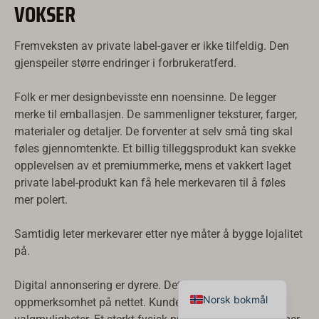
VOKSER
한국어
Suomi
Fremveksten av private label-gaver er ikke tilfeldig. Den
gjenspeiler større endringer i forbrukeratferd.
Dansk
Svenska
Folk er mer designbevisste enn noensinne. De legger
Nederlands
merke til emballasjen. De sammenligner teksturer, farger,
materialer og detaljer. De forventer at selv små ting skal
日本語
føles gjennomtenkte. Et billig tilleggsprodukt kan svekke
Deutsch
opplevelsen av et premiummerke, mens et vakkert laget
Italiano
private label-produkt kan få hele merkevaren til å føles
mer polert.
العربية
Français
Samtidig leter merkevarer etter nye måter å bygge lojalitet
på.
Español
English
Digital annonsering er dyrere. Det er vanskeligere å få
Norsk bokmål
oppmerksomhet på nettet. Kundene er overveldet av