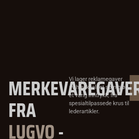
MERKEVAREGAVE
Vi lager reklamegaver
av høy kvalitet som gjør
et varig inntrykk, fra
FRA
spesialtilpassede krus til
lederartikler.
LUGVO
-