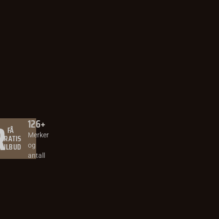
R
126
+
FÅ
Merker
GRATIS
TILBUD
og
antall