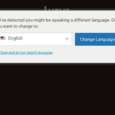
've detected you might be speaking a different language. D
OM
STØTTE
BLOGG
u want to change to:
English
Change Language
Close and do not switch language