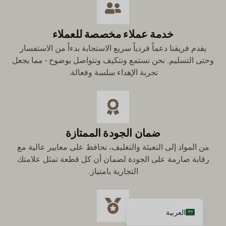
한국어
Suomi
خدمة عملاء مخصصة للعملاء
Dansk
يقدم فريقنا دعماً فردياً سريع الاستجابة بدءاً من الاستفسار
وحتى التسليم. نحن نستمع ونتكيف ونتواصل بوضوح - مما يجعل
Norsk bokmål
تجربة الإهداء سلسة وفعالة.
Svenska
Nederlands
日本語
Deutsch
ضمان الجودة الممتازة
Italiano
من المواد إلى التعبئة والتغليف، نحافظ على معايير عالية مع
رقابة صارمة على الجودة لضمان أن كل قطعة تمثل علامتك
Français
التجارية بامتياز.
Español
English
العربية