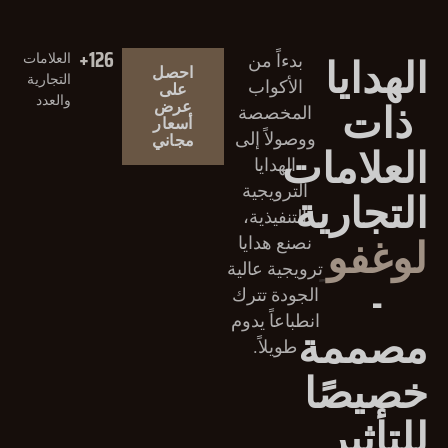
+
126
الهدايا
العلامات
بدءاً من
احصل
التجارية
الأكواب
على
ذات
والعدد
عرض
المخصصة
أسعار
مجاني
ووصولاً إلى
العلامات
الهدايا
التجارية
الترويجية
التنفيذية،
لوغفو
نصنع هدايا
ترويجية عالية
-
الجودة تترك
انطباعاً يدوم
مصممة
طويلاً.
خصيصًا
للتأثير