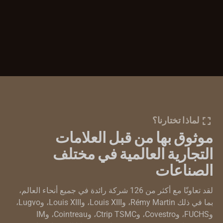
لماذا تختارنا؟
موثوق بها من قبل العلامات
التجارية العالمية في مختلف
الصناعات
لقد تعاونّا مع أكثر من 126 شركة رائدة في جميع أنحاء العالم،
بما في ذلك Rémy Martin، وLouis XIII، وLouis XIII، وLugvo،
وFUCHS، وCovestro، وCtrip TSMC، وCointreau، وIM