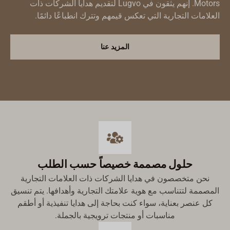
Motors. إنهم يثقون في Lugvo لتقديم هدايا الشركات ذات
العلامات التجارية التي تعكس قيمهم وتترك انطباعًا دائمًا.
المزيد عنا
Русский
حلول مصممة خصيصاً حسب الطلب
Türkçe
نحن متخصصون في هدايا الشركات ذات العلامات التجارية
المصممة لتتناسب مع هوية علامتك التجارية وأهدافها. يتم تنسيق
Română
كل عنصر بعناية، سواء كنت بحاجة إلى هدايا تنفيذية أو أطقم
עִבְרִית
مناسبات أو منتجات ترويجية بالجملة.
Ελληνικά