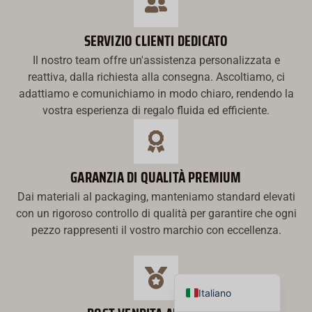
한국어
SERVIZIO CLIENTI DEDICATO
Suomi
Il nostro team offre un'assistenza personalizzata e
Dansk
reattiva, dalla richiesta alla consegna. Ascoltiamo, ci
Norsk bokmål
adattiamo e comunichiamo in modo chiaro, rendendo la
Svenska
vostra esperienza di regalo fluida ed efficiente.
Nederlands
日本語
GARANZIA DI QUALITÀ PREMIUM
Deutsch
Dai materiali al packaging, manteniamo standard elevati
العربية
con un rigoroso controllo di qualità per garantire che ogni
Français
pezzo rappresenti il vostro marchio con eccellenza.
Español
English
Italiano