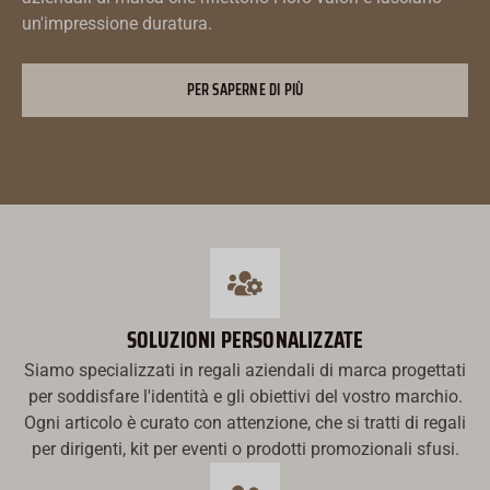
un'impressione duratura.
PER SAPERNE DI PIÙ
SOLUZIONI PERSONALIZZATE
Русский
Siamo specializzati in regali aziendali di marca progettati
Türkçe
per soddisfare l'identità e gli obiettivi del vostro marchio.
Română
Ogni articolo è curato con attenzione, che si tratti di regali
עִבְרִית
per dirigenti, kit per eventi o prodotti promozionali sfusi.
Ελληνικά