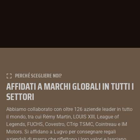
PERCHÉ SCEGLIERE NOI?
AFFIDATI A MARCHI GLOBALI IN TUTTI I
SETTORI
Abbiamo collaborato con oltre 126 aziende leader in tutto
il mondo, tra cui Rémy Martin, LOUIS XIII, League of
Legends, FUCHS, Covestro, CTrip TSMC, Cointreau e IM
Motors. Si affidano a Lugvo per consegnare regali
aziendali di marca che riflettono i loro valori e lasciano