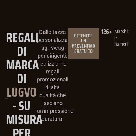
126
+
REGALI
Marchi
Dalle tazze
OTTENERE
e
personalizzate
UN
DI
numeri
PREVENTIVO
agli swag
GRATUITO
per dirigenti,
MARCA
realizziamo
DI
regali
promozionali
LUGVO
di alta
qualità che
- SU
lasciano
un'impressione
MISURA
duratura.
PER